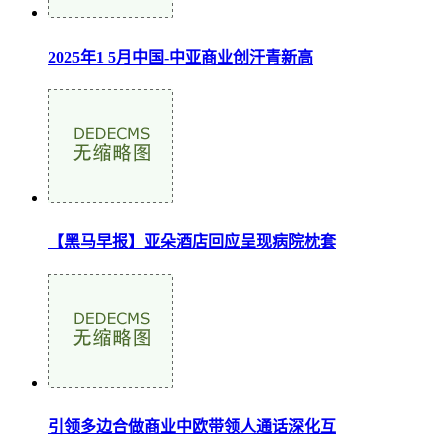
2025年1 5月中国-中亚商业创汗青新高
【黑马早报】亚朵酒店回应呈现病院枕套
引领多边合做商业中欧带领人通话深化互