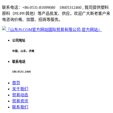
联系电话：+86-0531-81699680 18605312460 , 我司提供塑料
原料（PE/PP/其他）等产品批发、供应，欢迎广大新老客户来
电咨询价格、加盟、招商等服务。
公司地址
中国，山东，济南
联系电话
186-0531-2460
首页
关于我们
贸易动态
贸易资讯
联系我们