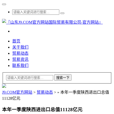
首页
关于我们
贸易动态
贸易资讯
联系我们
J9.COM官方网站
>
贸易动态
>
»
本年一季度陕西进出口总值
11128亿元
本年一季度陕西进出口总值11128亿元