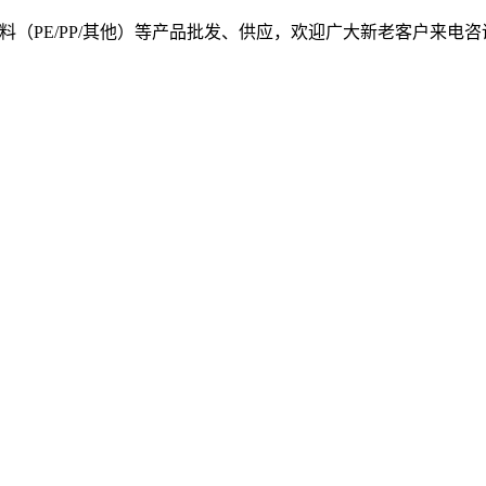
, 我司提供塑料原料（PE/PP/其他）等产品批发、供应，欢迎广大新老客