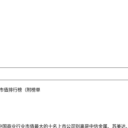
司市值排行榜（附榜单
中国商业行业市值最大的十名上市公司别离是中信金属、苏美达