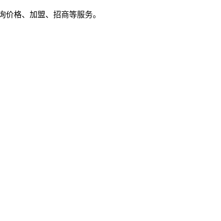
户来电咨询价格、加盟、招商等服务。