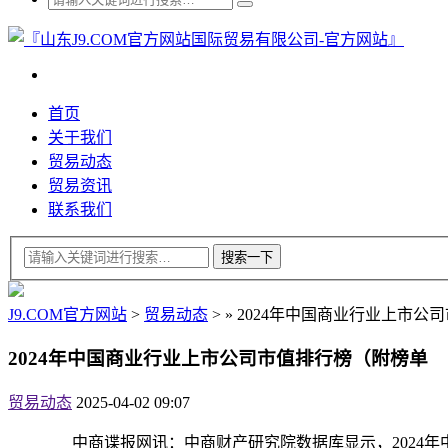
首页
关于我们
贸易动态
贸易资讯
联系我们
J9.COM官方网站
>
贸易动态
>
»
2024年中国商业行业上市公
2024年中国商业行业上市公司市值排行榜（附榜单
贸易动态
2025-04-02 09:07
中商谍报网讯：中商财产研究院数据库显示，2024年