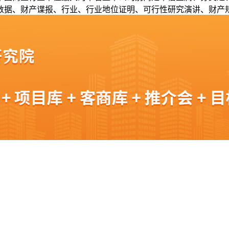
数据、财产谍报、行业、行业地位证明、可行性研究演讲、财产