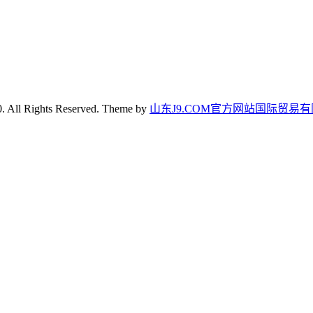
. All Rights Reserved. Theme by
山东J9.COM官方网站国际贸易