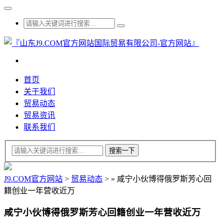
首页
关于我们
贸易动态
贸易资讯
联系我们
J9.COM官方网站
>
贸易动态
>
»
咸宁小伙博得俄罗斯芳心回
籍创业一年营收近万
咸宁小伙博得俄罗斯芳心回籍创业一年营收近万