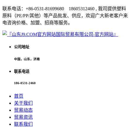
联系电话：+86-0531-81699680 18605312460 , 我司提供塑料
原料（PE/PP/其他）等产品批发、供应，欢迎广大新老客户来
电咨询价格、加盟、招商等服务。
公司地址
中国，山东，济南
联系电话
186-0531-2460
首页
关于我们
贸易动态
贸易资讯
联系我们