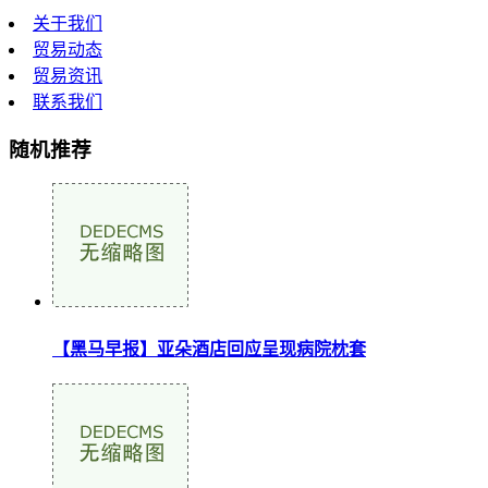
关于我们
贸易动态
贸易资讯
联系我们
随机推荐
【黑马早报】亚朵酒店回应呈现病院枕套