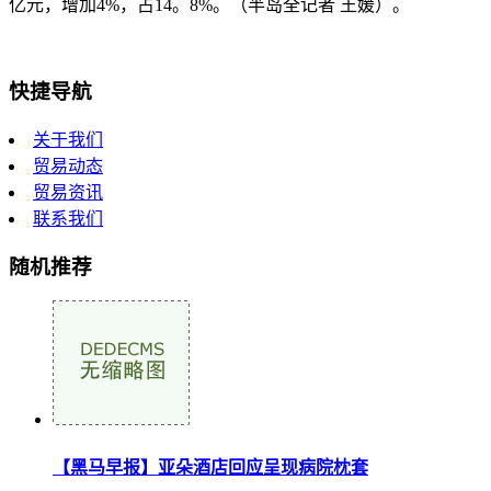
亿元，增加4%，占14。8%。（半岛全记者 王媛）。
快捷导航
关于我们
贸易动态
贸易资讯
联系我们
随机推荐
【黑马早报】亚朵酒店回应呈现病院枕套