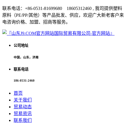
联系电话：+86-0531-81699680 18605312460 , 我司提供塑料
原料（PE/PP/其他）等产品批发、供应，欢迎广大新老客户来
电咨询价格、加盟、招商等服务。
公司地址
中国，山东，济南
联系电话
186-0531-2460
首页
关于我们
贸易动态
贸易资讯
联系我们