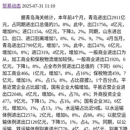
贸易动态
2025-07-31 11:10
据青岛海关统计，本年前4个月，青岛进出口2911亿
元，占同期进出口总值的25。8%。此中，出口1756。4亿元，
增加8%；进口1154。6亿元，下降2。2%。同期，山东进出
口、出口、进口别离增加7。6%、6。2%、9。7%。4月当月，
青岛进出口799亿元，增加7。5%。此中，出口479。6亿元，
增加10。8%；进口319。4亿元，增加3%。一般商业进出口为
从，加工商业和保税物流增加较快。一般商业进出口1920。6
亿元，下降1。8%，占全市外贸进出口总值的（下同）66%；
加工商业466。1亿元，增加7。8%，占16%；保税物流459。7
亿元，增加19。4%，占15。8%，占比提拔2。1个百分点。平
易近营企业占比超7成，国有企业大幅增加。平易近营企业进
出口2048。4亿元，增加6。4%，占70。4%；外商投资企业
477。9亿元，下降15。2%，占16。4%；国有企业382。6亿
元，增加20。1%，占13。1%。水运输占比近9成。以水运输
体例进出口2574。2亿元，增加6。8%，占88。4%；以航空运
输体例进出口126亿元，下降35。1%，占4。3%。同期，以公
运输、铁运输体例别离进出口78。4亿、47。8亿元，别离下降