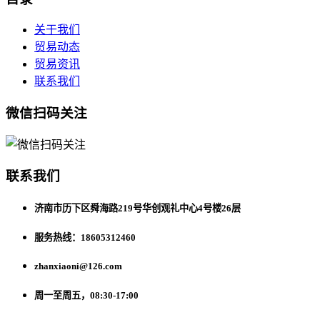
关于我们
贸易动态
贸易资讯
联系我们
微信扫码关注
联系我们
济南市历下区舜海路219号华创观礼中心4号楼26层
服务热线：18605312460
zhanxiaoni@126.com
周一至周五，08:30-17:00