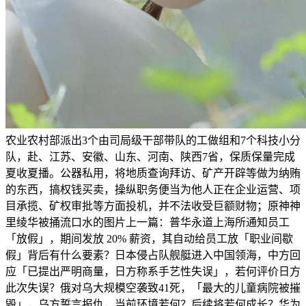
农业农村部派出3个由司局级干部带队的工做组和7个科技小分
队，赴、江苏、安徽、山东、河南、陕西7省，保质保量完成
夏收夏播。公器私用，将地质查询拜访、矿产开辟等做为纳贿
的东西，搞权钱买卖，操纵职务便当为他人正在企业运营、项
目承揽、矿权审批等方面投机，并不法收受巨额财物；原神神
里绫华被捅流口水的图片上一篇：普华永道上海所通知员工
「放假」，期间发放 20% 薪资，其自动给员工放「职业间歇
假」背后有什么要素？日本侵占队舰艇进入中国领海，中方回
应「已提出严明商量，日方称系手艺性失误」，若何评价日方
此次失误？俄对乌大规模空袭致41死，「最大的儿童病院被摧
毁」，乌方誓言报仇，当前环境若何？后续将若何成长？华为